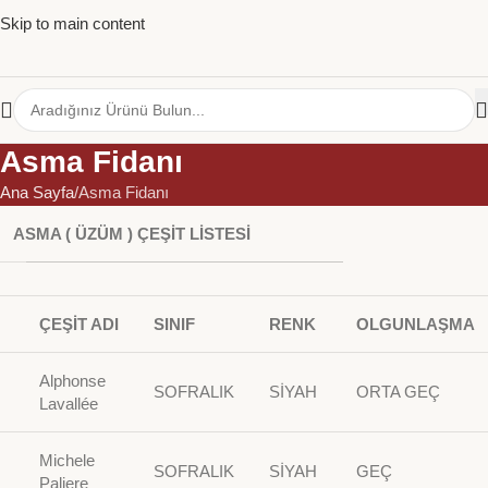
Skip to main content
Asma Fidanı
Ana Sayfa
Asma Fidanı
ASMA ( ÜZÜM ) ÇEŞİT LİSTESİ
ÇEŞİT ADI
SINIF
RENK
OLGUNLAŞMA
Alphonse
SOFRALIK
SİYAH
ORTA GEÇ
Lavallée
Michele
SOFRALIK
SİYAH
GEÇ
Paliere