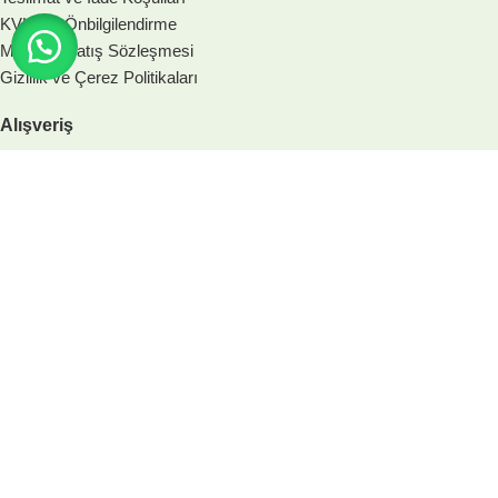
KVKK & Önbilgilendirme
Mesafeli Satış Sözleşmesi
Gizlilik ve Çerez Politikaları
Alışveriş
Müşteri Paneli
Siparişim Nerede?
Önceki Siparişlerim
Adres Bilgileriniz
Kurumsal
Biz Kimiz?
Banka Hesap Bilgileri
Bize Ulaşın
Sıkça Sorulan Sorular
Davraz Fidancılık
2025 - Tüm Hakları Saklıdır.