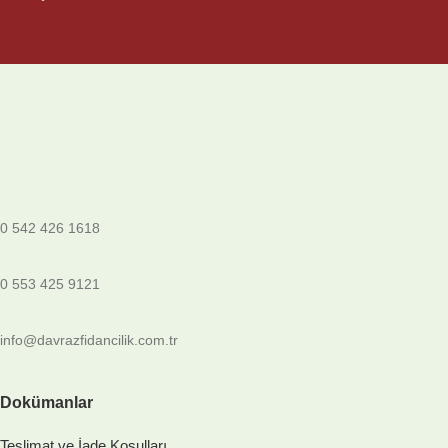
0 542 426 1618
0 553 425 9121
info@davrazfidancilik.com.tr
Dokümanlar
Teslimat ve İade Koşulları