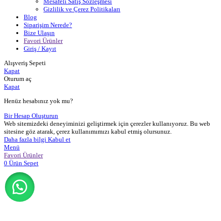
Mesafeli Satış Sözleşmesi
Gizlilik ve Çerez Politikaları
Blog
Siparişim Nerede?
Bize Ulaşın
Favori Ürünler
Giriş / Kayıt
Alışveriş Sepeti
Kapat
Oturum aç
Kapat
Henüz hesabınız yok mu?
Bir Hesap Oluşturun
Web sitemizdeki deneyiminizi geliştirmek için çerezler kullanıyoruz. Bu web
sitesine göz atarak, çerez kullanımımızı kabul etmiş olursunuz.
Daha
Daha fazla bilgi
Kabul et
fazla
Menü
bilgi
Favori Ürünler
0
Ürün
Sepet