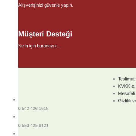
Alışverişinizi güvenle yapın.
Müşteri Desteği
Sizin için buradayız...
Doküma
Teslimat 
KVKK & Ö
Mesafeli
Gizlilik v
0 542 426 1618
0 553 425 9121