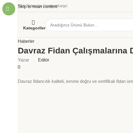
Skip to main content
Tüm Türkiye'ye Ücretsiz Kargo
Kategoriler
Haberler
Davraz Fidan Çalışmalarına 
Yazar
Editör
0
Davraz fidancılık kaliteli, ismine doğru ve sertifikalı fidan 