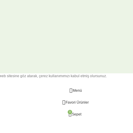
web sitesine göz atarak, çerez kullanımımızı kabul etmiş olursunuz.
Menü
Favori Ürünler
0
Sepet