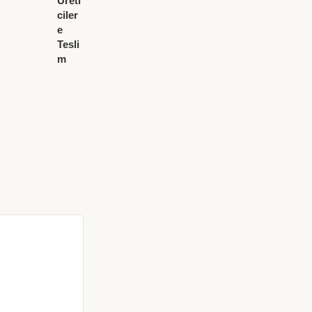
Üreti
ciler
e
Tesli
m