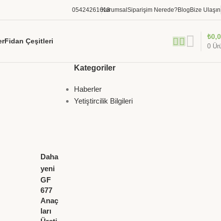
05424261618
Kurumsal
Siparişim Nerede?
Blog
Bize Ulaşın
₺
0,
er
Fidan Çeşitleri
0
Ür
Kategoriler
Haberler
Yetiştircilik Bilgileri
Daha
yeni
GF
677
Anaç
ları