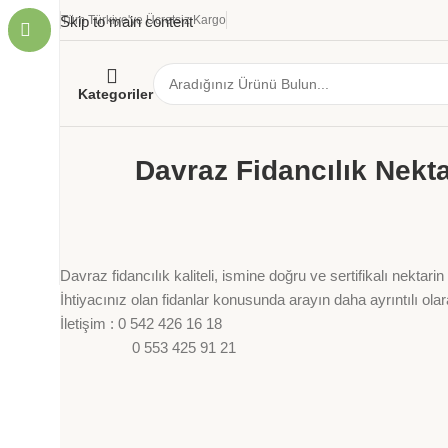
Skip to main content
Tüm Türkiye'ye Ücretsiz Kargo
Kategoriler
Davraz Fidancılık Nekta
Davraz fidancılık kaliteli, ismine doğru ve sertifikalı nektarin
İhtiyacınız olan fidanlar konusunda arayın daha ayrıntılı ola
İletişim : 0 542 426 16 18
0 553 425 91 21