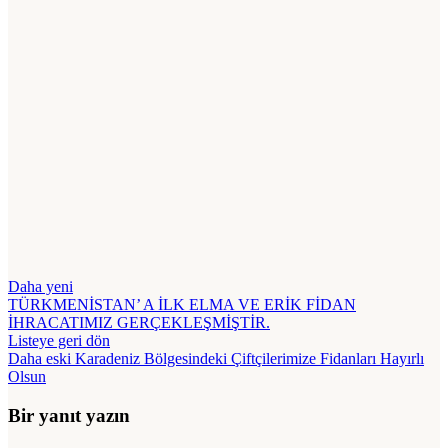
Daha yeni
TÜRKMENİSTAN’ A İLK ELMA VE ERİK FİDAN
İHRACATIMIZ GERÇEKLEŞMİŞTİR.
Listeye geri dön
Daha eski
Karadeniz Bölgesindeki Çiftçilerimize Fidanları Hayırlı
Olsun
Bir yanıt yazın