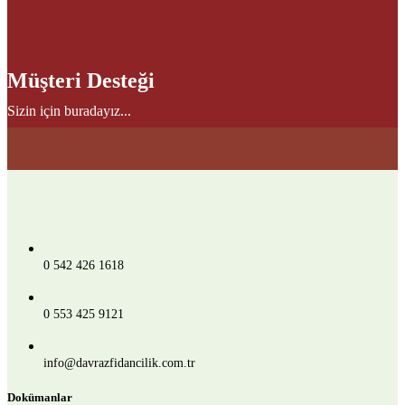
Müşteri Desteği
Sizin için buradayız...
0 542 426 1618
0 553 425 9121
info@davrazfidancilik.com.tr
Dokümanlar